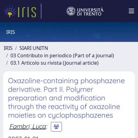
IRIS
IRIS
SIARI UNITN
03 Contributo in periodico (Part of a journal)
03.1 Articolo su rivista (Journal article)
Oxazoline-containing phosphazene
derivative. Part II. Polymer
preparation and modification
through the reactivity of oxazoline
moieties on cyclophosphazenes
Fambri, Luca
;