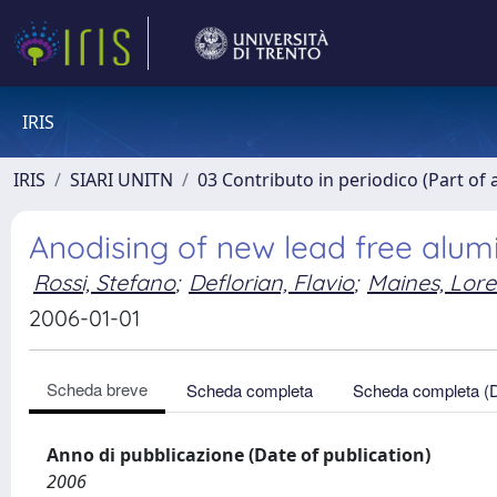
IRIS
IRIS
SIARI UNITN
03 Contributo in periodico (Part of 
Anodising of new lead free alum
Rossi, Stefano
;
Deflorian, Flavio
;
Maines, Lor
2006-01-01
Scheda breve
Scheda completa
Scheda completa (
Anno di pubblicazione (Date of publication)
2006