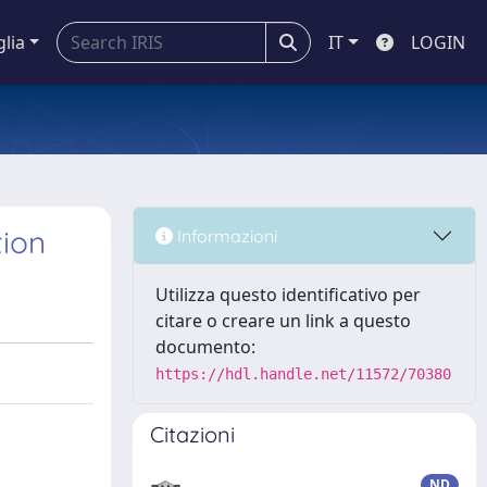
glia
IT
LOGIN
tion
Informazioni
Utilizza questo identificativo per
citare o creare un link a questo
documento:
https://hdl.handle.net/11572/70380
Citazioni
ND