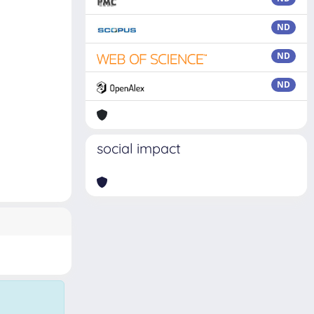
ND
ND
ND
social impact