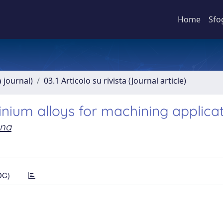
Home
Sfo
a journal)
03.1 Articolo su rivista (Journal article)
inium alloys for machining applica
ena
DC)