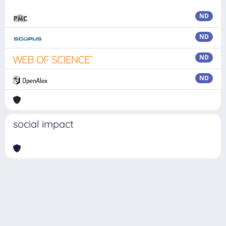
ND
ND
ND
ND
social impact
Powered by
IRIS
-
about IRIS
-
Utilizzo dei cookie
Copyright © 2026