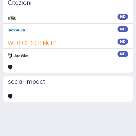
Citazioni
ND
ND
ND
ND
social impact
Powered by
IRIS
-
about IRIS
-