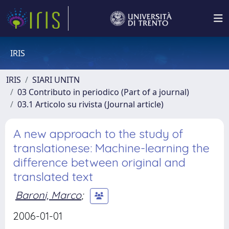
IRIS
IRIS
SIARI UNITN
03 Contributo in periodico (Part of a journal)
03.1 Articolo su rivista (Journal article)
A new approach to the study of
translationese: Machine-learning the
difference between original and
translated text
Baroni, Marco
;
2006-01-01