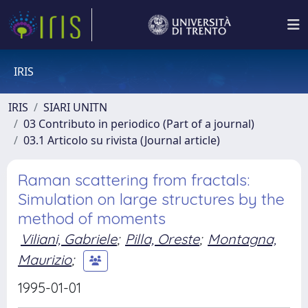
IRIS
IRIS
SIARI UNITN
03 Contributo in periodico (Part of a journal)
03.1 Articolo su rivista (Journal article)
Raman scattering from fractals:
Simulation on large structures by the
method of moments
Viliani, Gabriele
;
Pilla, Oreste
;
Montagna,
Maurizio
;
1995-01-01