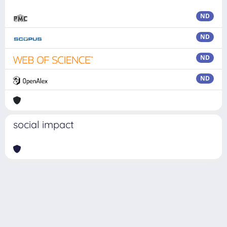
ND
ND
ND
ND
social impact
Powered by
IRIS
-
about IRIS
-
Utilizzo dei cookie
Copyright © 2026