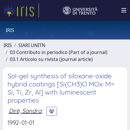
IRIS
IRIS
SIARI UNITN
03 Contributo in periodico (Part of a journal)
03.1 Articolo su rivista (Journal article)
Sol-gel synthesis of siloxane-oxide
hybrid coatings [Si(CH3)O MOx: M=
Si, Ti, Zr, Al] with luminescent
properties
Dirè, Sandra
;
1992-01-01