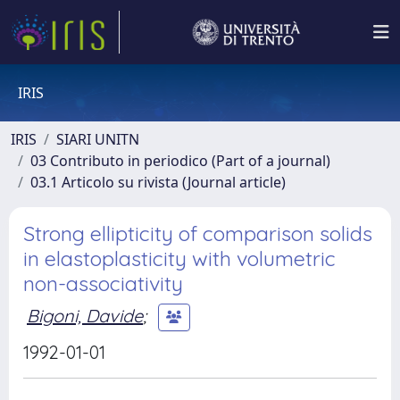
IRIS
IRIS
SIARI UNITN
03 Contributo in periodico (Part of a journal)
03.1 Articolo su rivista (Journal article)
Strong ellipticity of comparison solids
in elastoplasticity with volumetric
non-associativity
Bigoni, Davide
;
1992-01-01