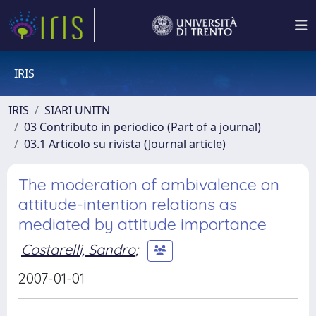
IRIS
IRIS
SIARI UNITN
03 Contributo in periodico (Part of a journal)
03.1 Articolo su rivista (Journal article)
The moderation of ambivalence on
attitude-intention relations as
mediated by attitude importance
Costarelli, Sandro
;
2007-01-01