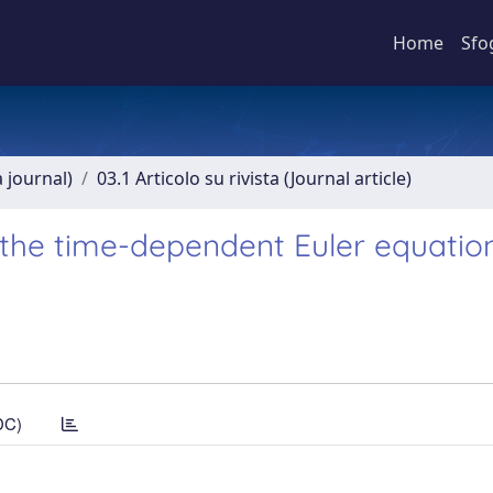
Home
Sfo
a journal)
03.1 Articolo su rivista (Journal article)
 the time-dependent Euler equatio
DC)