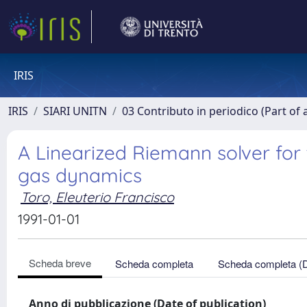
IRIS
IRIS
SIARI UNITN
03 Contributo in periodico (Part of 
A Linearized Riemann solver for
gas dynamics
Toro, Eleuterio Francisco
1991-01-01
Scheda breve
Scheda completa
Scheda completa (
Anno di pubblicazione (Date of publication)