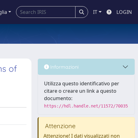
glia
IT
LOGIN
ns of
Informazioni
Utilizza questo identificativo per
citare o creare un link a questo
documento:
https://hdl.handle.net/11572/70035
Attenzione
Attenzione! I dati visualizzati non