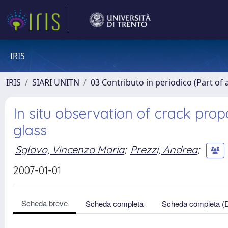
IRIS
IRIS
SIARI UNITN
03 Contributo in periodico (Part of 
In situ observation of crack prop
glass
Sglavo, Vincenzo Maria
;
Prezzi, Andrea
;
2007-01-01
Scheda breve
Scheda completa
Scheda completa (