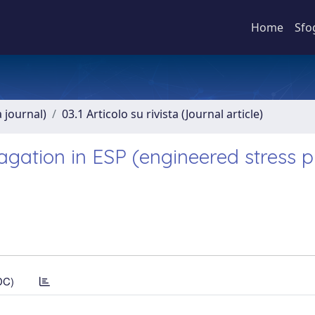
Home
Sfo
a journal)
03.1 Articolo su rivista (Journal article)
agation in ESP (engineered stress pr
DC)