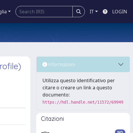
glia
IT
LOGIN
ofile)
Informazioni
Utilizza questo identificativo per
citare o creare un link a questo
documento:
https://hdl.handle.net/11572/69949
Citazioni
ND