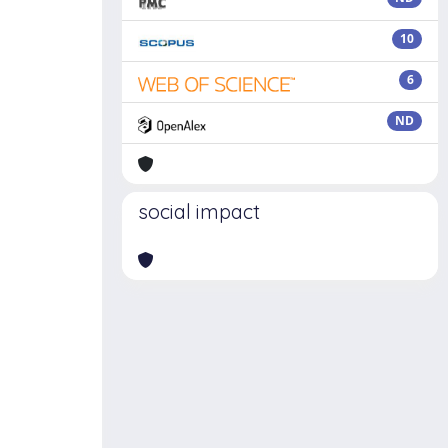
10
6
ND
social impact