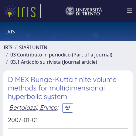
IRIS
IRIS
SIARI UNITN
03 Contributo in periodico (Part of a journal)
03.1 Articolo su rivista (Journal article)
DIMEX Runge-Kutta finite volume
methods for multidimensional
hyperbolic system
Bertolazzi, Enrico
;
2007-01-01