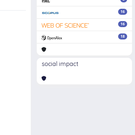
16
16
18
social impact