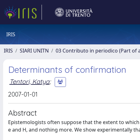
IRIS
IRIS
SIARI UNITN
03 Contributo in periodico (Part of 
Determinants of confirmation
Tentori, Katya
;
2007-01-01
Abstract
Epistemologists often suppose that the extent to which
e and H, and nothing more. We show experimentally th