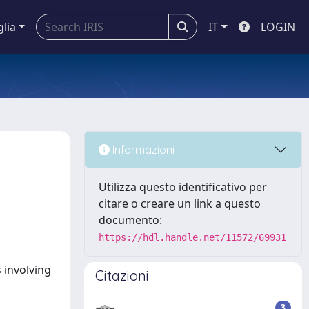
glia
IT
LOGIN
Informazioni
Utilizza questo identificativo per
citare o creare un link a questo
documento:
https://hdl.handle.net/11572/69931
 involving
Citazioni
3