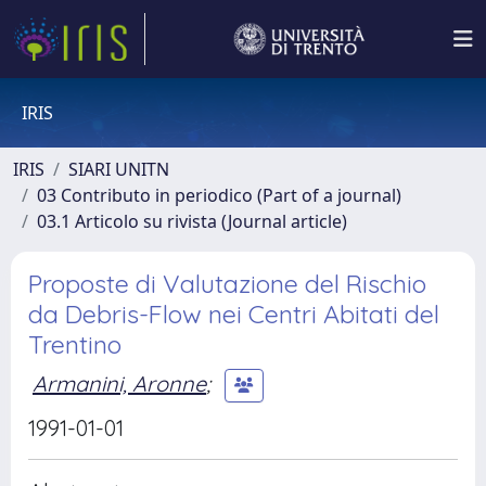
IRIS
IRIS
SIARI UNITN
03 Contributo in periodico (Part of a journal)
03.1 Articolo su rivista (Journal article)
Proposte di Valutazione del Rischio
da Debris-Flow nei Centri Abitati del
Trentino
Armanini, Aronne
;
1991-01-01