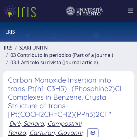
IRIS
IRIS
SIARI UNITN
03 Contributo in periodico (Part of a journal)
03.1 Articolo su rivista (Journal article)
Carbon Monoxide Insertion into
trans-Pt(h1-C3H5)- (Phosphine2)Cl
Complexes in Benzene. Crystal
Structure of trans-
[Pt(COCH2CH=CH2)(PPh3)2Cl]"
Dirè, Sandra
;
Campostrini,
Renzo
;
Carturan, Giovanni
;