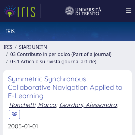
IRIS
IRIS
SIARI UNITN
03 Contributo in periodico (Part of a journal)
03.1 Articolo su rivista (Journal article)
Symmetric Synchronous
Collaborative Navigation Applied to
E-Learning
Ronchetti, Marco
;
Giordani, Alessandra
;
2005-01-01