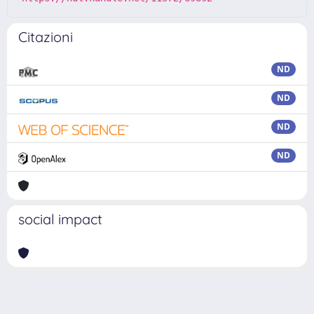
Citazioni
ND
ND
ND
ND
social impact