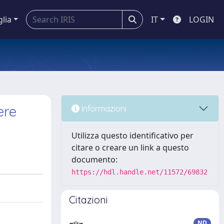
glia
IT
LOGIN
ere
Informazioni
Utilizza questo identificativo per
citare o creare un link a questo
documento:
https://hdl.handle.net/11572/69832
Citazioni
ND