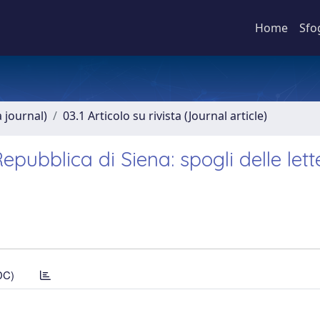
Home
Sfo
a journal)
03.1 Articolo su rivista (Journal article)
epubblica di Siena: spogli delle lett
DC)