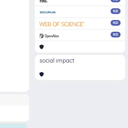
ND
ND
ND
social impact