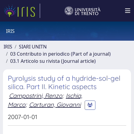
IRIS
IRIS
SIARI UNITN
03 Contributo in periodico (Part of a journal)
03.1 Articolo su rivista (Journal article)
Pyrolysis study of a hydride-sol-gel
silica. Part II. Kinetic aspects
Campostrini, Renzo
;
Ischia,
Marco
;
Carturan, Giovanni
2007-01-01