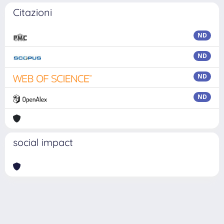
Citazioni
ND
ND
ND
ND
social impact
Powered by
IRIS
-
about IRIS
-