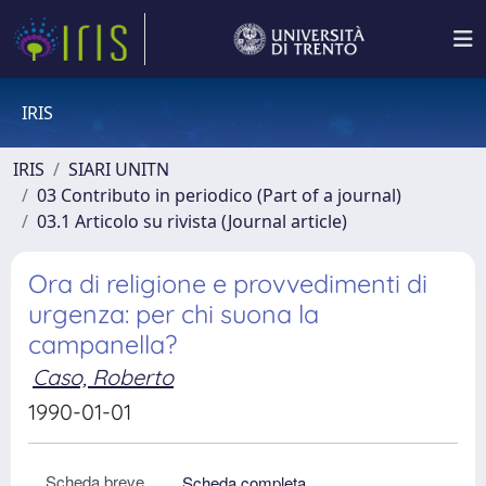
IRIS
IRIS
SIARI UNITN
03 Contributo in periodico (Part of a journal)
03.1 Articolo su rivista (Journal article)
Ora di religione e provvedimenti di
urgenza: per chi suona la
campanella?
Caso, Roberto
1990-01-01
Scheda breve
Scheda completa