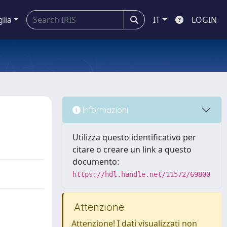
glia
IT
LOGIN
Informazioni
Utilizza questo identificativo per
citare o creare un link a questo
documento:
https://hdl.handle.net/11572/69800
Attenzione
Attenzione! I dati visualizzati non