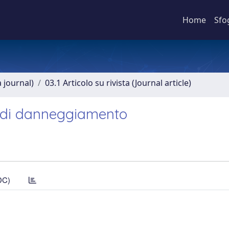
Home
Sfo
a journal)
03.1 Articolo su rivista (Journal article)
o di danneggiamento
DC)