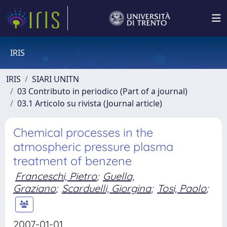
IRIS
IRIS
SIARI UNITN
03 Contributo in periodico (Part of a journal)
03.1 Articolo su rivista (Journal article)
Chemical processes in the
atmospheric pressure plasma
treatment of benzene
Franceschi, Pietro
;
Guella,
Graziano
;
Scarduelli, Giorgina
;
Tosi, Paolo
;
2007-01-01