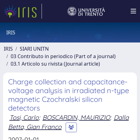
IRIS
IRIS
SIARI UNITN
03 Contributo in periodico (Part of a journal)
03.1 Articolo su rivista (Journal article)
Charge collection and capacitance-
voltage analysis in irradiated n-type
magnetic Czochralski silicon
detectors
Tosi, Carlo
;
BOSCARDIN, MAURIZIO
;
Dalla
Betta, Gian Franco
2007-01-01