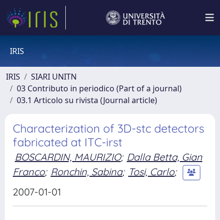
IRIS
IRIS
SIARI UNITN
03 Contributo in periodico (Part of a journal)
03.1 Articolo su rivista (Journal article)
Characterization of 3D-stc detectors
fabricated at ITC-irst
BOSCARDIN, MAURIZIO
;
Dalla Betta, Gian
Franco
;
Ronchin, Sabina
;
Tosi, Carlo
;
2007-01-01