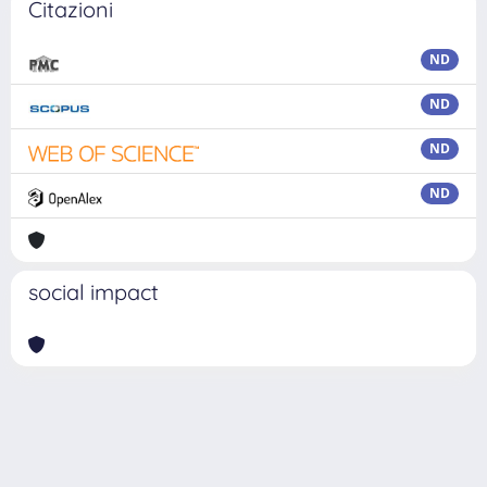
Citazioni
ND
ND
ND
ND
social impact
Powered by
IRIS
-
about IRIS
-