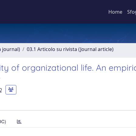
Home
Sfo
a journal)
03.1 Articolo su rivista (Journal article)
y of organizational life. An empiri
e
o
DC)