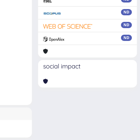
ND
ND
ND
social impact