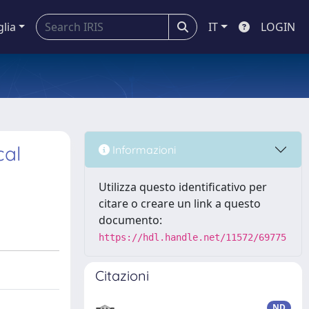
glia
IT
LOGIN
cal
Informazioni
Utilizza questo identificativo per
citare o creare un link a questo
documento:
https://hdl.handle.net/11572/69775
Citazioni
ND