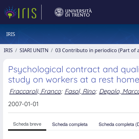
IRIS
IRIS
SIARI UNITN
03 Contributo in periodico (Part of 
Psychological contract and qualit
study on workers at a rest hom
Fraccaroli, Franco
;
Fasol, Rino
;
Depolo, Marc
2007-01-01
Scheda breve
Scheda completa
Scheda completa (