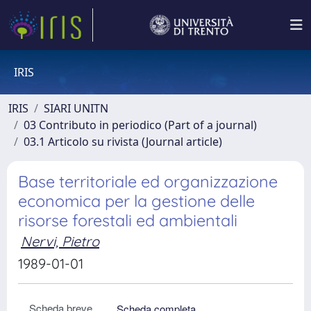
IRIS
IRIS
SIARI UNITN
03 Contributo in periodico (Part of a journal)
03.1 Articolo su rivista (Journal article)
Base territoriale ed organizzazione
economica per la gestione delle
risorse forestali ed ambientali
Nervi, Pietro
1989-01-01
Scheda breve
Scheda completa