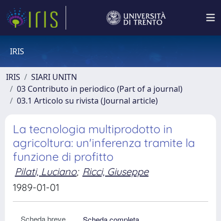
IRIS
IRIS
SIARI UNITN
03 Contributo in periodico (Part of a journal)
03.1 Articolo su rivista (Journal article)
La tecnologia multiprodotto in
agricoltura: un'inferenza tramite la
funzione di profitto
Pilati, Luciano
;
Ricci, Giuseppe
1989-01-01
Scheda breve
Scheda completa