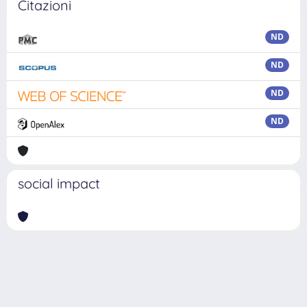
Citazioni
ND
ND
ND
ND
social impact
Powered by
IRIS
-
about IRIS
-