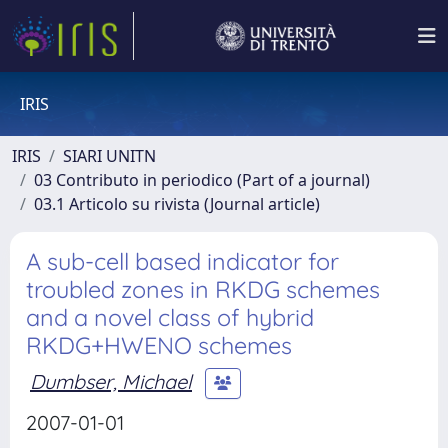
IRIS
IRIS
SIARI UNITN
03 Contributo in periodico (Part of a journal)
03.1 Articolo su rivista (Journal article)
A sub-cell based indicator for
troubled zones in RKDG schemes
and a novel class of hybrid
RKDG+HWENO schemes
Dumbser, Michael
2007-01-01