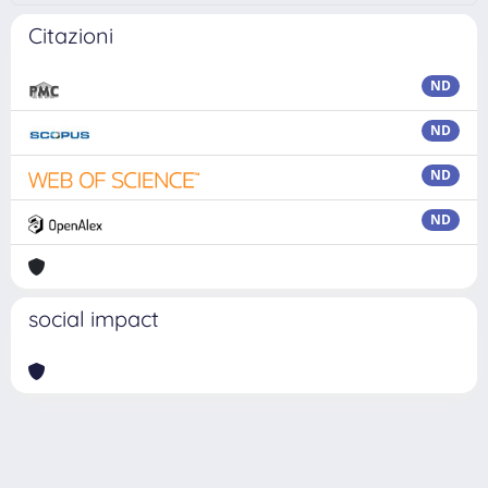
Citazioni
ND
ND
ND
ND
social impact