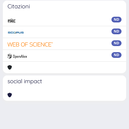
Citazioni
ND
ND
ND
ND
social impact
Powered by
IRIS
-
about IRIS
-