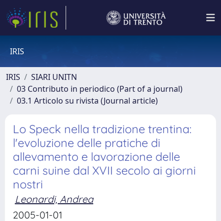
IRIS
IRIS
SIARI UNITN
03 Contributo in periodico (Part of a journal)
03.1 Articolo su rivista (Journal article)
Lo Speck nella tradizione trentina:
l'evoluzione delle pratiche di
allevamento e lavorazione delle
carni suine dal XVII secolo ai giorni
nostri
Leonardi, Andrea
2005-01-01