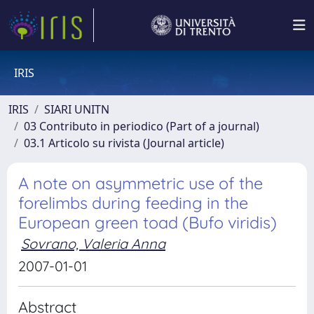
IRIS
IRIS
SIARI UNITN
03 Contributo in periodico (Part of a journal)
03.1 Articolo su rivista (Journal article)
A note on asymmetric use of the
forelimbs during feeding in the
European green toad (Bufo viridis)
Sovrano, Valeria Anna
2007-01-01
Abstract