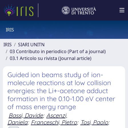
IRIS
IRIS
SIARI UNITN
03 Contributo in periodico (Part of a journal)
03.1 Articolo su rivista (Journal article)
Guided ion beams study of ion-
molecule reactions at low collision
energies: the Li+-acetone adduct
formation in the 0.10-1.00 eV center
of mass energy range
Bassi, Davide
;
Ascenzi,
Daniela
;
Franceschi, Pietro
;
Tosi, Paolo
;