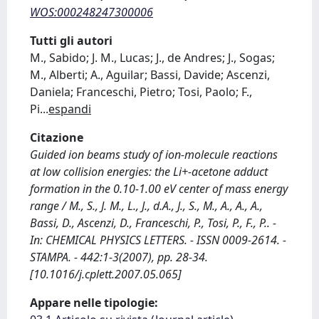
WOS:000248247300006
Tutti gli autori
M., Sabido; J. M., Lucas; J., de Andres; J., Sogas;
M., Alberti; A., Aguilar; Bassi, Davide; Ascenzi,
Daniela; Franceschi, Pietro; Tosi, Paolo; F.,
Pi
...
espandi
Citazione
Guided ion beams study of ion-molecule reactions
at low collision energies: the Li+-acetone adduct
formation in the 0.10-1.00 eV center of mass energy
range / M., S., J. M., L., J., d.A., J., S., M., A., A., A.,
Bassi, D., Ascenzi, D., Franceschi, P., Tosi, P., F., P.. -
In: CHEMICAL PHYSICS LETTERS. - ISSN 0009-2614. -
STAMPA. - 442:1-3(2007), pp. 28-34.
[10.1016/j.cplett.2007.05.065]
Appare nelle tipologie: