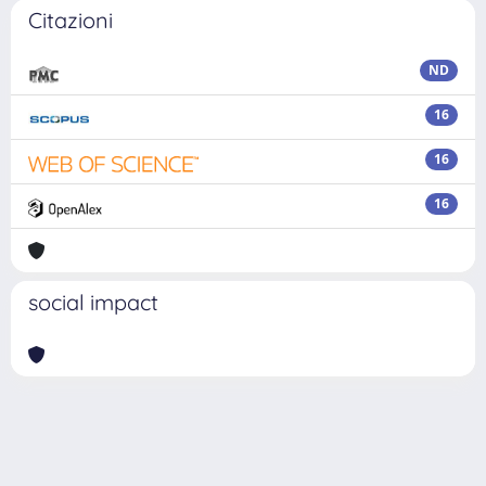
Citazioni
ND
16
16
16
social impact
Powered by
IRIS
-
about IRIS
-