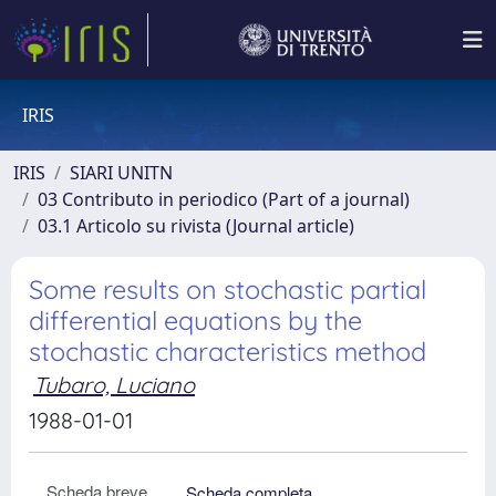
IRIS
IRIS
SIARI UNITN
03 Contributo in periodico (Part of a journal)
03.1 Articolo su rivista (Journal article)
Some results on stochastic partial
differential equations by the
stochastic characteristics method
Tubaro, Luciano
1988-01-01
Scheda breve
Scheda completa