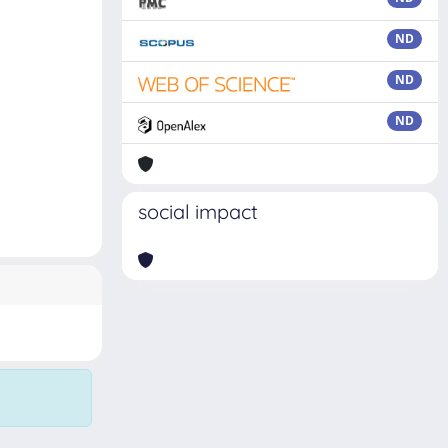
ND
ND
ND
social impact