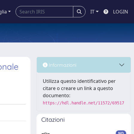
glia
IT
LOGIN
ionale
Informazioni
Utilizza questo identificativo per
citare o creare un link a questo
documento:
https://hdl.handle.net/11572/69517
Citazioni
ND