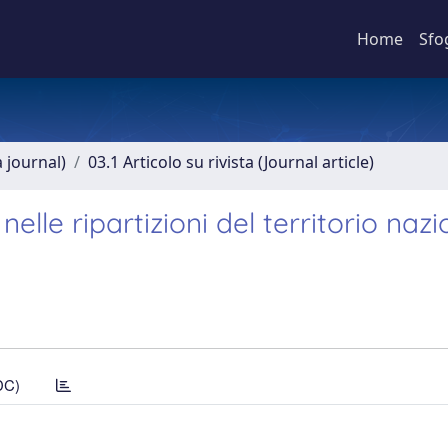
Home
Sfo
a journal)
03.1 Articolo su rivista (Journal article)
nelle ripartizioni del territorio naz
DC)