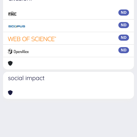
ND
ND
ND
ND
social impact
Powered by
IRIS
-
about IRIS
-
Utilizzo dei cookie
Copyright © 2026