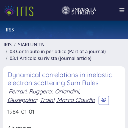
IRIS
IRIS
SIARI UNITN
03 Contributo in periodico (Part of a journal)
03.1 Articolo su rivista (Journal article)
Dynamical correlations in inelastic
electron scattering Sum Rules
Ferrari, Ruggero
;
Orlandini,
Giuseppina
;
Traini, Marco Claudio
1984-01-01