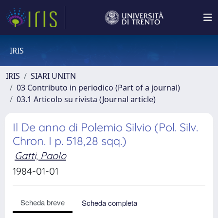
IRIS
IRIS
SIARI UNITN
03 Contributo in periodico (Part of a journal)
03.1 Articolo su rivista (Journal article)
Il De anno di Polemio Silvio (Pol. Silv.
Chron. I p. 518,28 sqq.)
Gatti, Paolo
1984-01-01
Scheda breve
Scheda completa