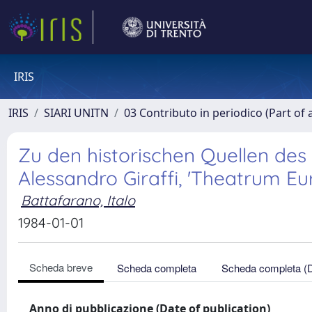
IRIS
IRIS
SIARI UNITN
03 Contributo in periodico (Part of 
Zu den historischen Quellen des 
Alessandro Giraffi, 'Theatrum E
Battafarano, Italo
1984-01-01
Scheda breve
Scheda completa
Scheda completa (
Anno di pubblicazione (Date of publication)