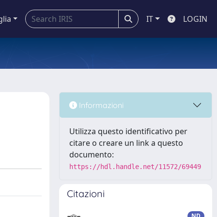
glia
IT
LOGIN
Informazioni
Utilizza questo identificativo per
citare o creare un link a questo
documento:
https://hdl.handle.net/11572/69449
Citazioni
ND