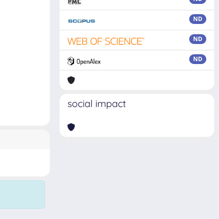
ND
ND
ND
social impact