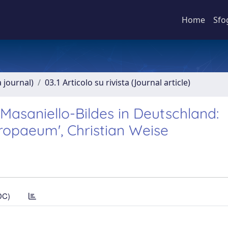
Home
Sfo
a journal)
03.1 Articolo su rivista (Journal article)
Masaniello-Bildes in Deutschland:
uropaeum', Christian Weise
DC)