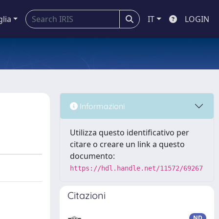
glia
IT
LOGIN
Informazioni
Utilizza questo identificativo per
citare o creare un link a questo
documento:
https://hdl.handle.net/11572/69267
Citazioni
ND