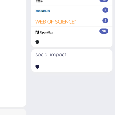
5
5
ND
social impact