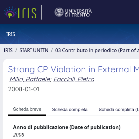
IRIS
IRIS
SIARI UNITN
03 Contributo in periodico (Part of 
Strong CP Violation in External 
Millo, Raffaele
;
Faccioli, Pietro
2008-01-01
Scheda breve
Scheda completa
Scheda completa (
Anno di pubblicazione (Date of publication)
2008