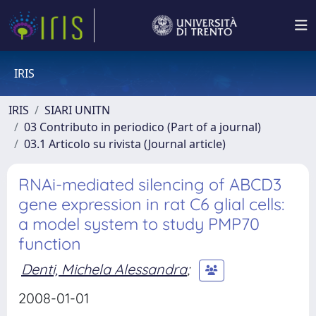
IRIS
IRIS
SIARI UNITN
03 Contributo in periodico (Part of a journal)
03.1 Articolo su rivista (Journal article)
RNAi-mediated silencing of ABCD3
gene expression in rat C6 glial cells:
a model system to study PMP70
function
Denti, Michela Alessandra
;
2008-01-01