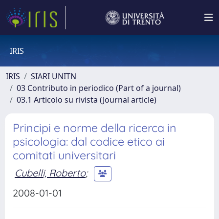
IRIS
IRIS
SIARI UNITN
03 Contributo in periodico (Part of a journal)
03.1 Articolo su rivista (Journal article)
Principi e norme della ricerca in
psicologia: dal codice etico ai
comitati universitari
Cubelli, Roberto
;
2008-01-01