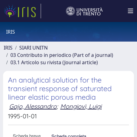
IRIS
IRIS
SIARI UNITN
03 Contributo in periodico (Part of a journal)
03.1 Articolo su rivista (Journal article)
An analytical solution for the
transient response of saturated
linear elastic porous media
Gajo, Alessandro
;
Mongiovì, Luigi
1995-01-01
Scheda breve
Scheda completa