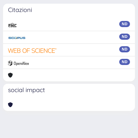
Citazioni
ND
ND
ND
ND
social impact