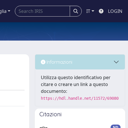
glia
IT
LOGIN
Informazioni
Utilizza questo identificativo per
citare o creare un link a questo
documento:
https://hdl.handle.net/11572/69080
Citazioni
ND