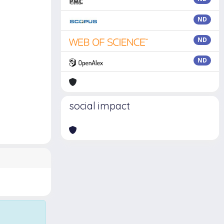
ND
ND
ND
social impact