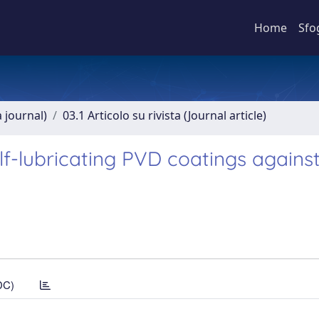
Home
Sfo
a journal)
03.1 Articolo su rivista (Journal article)
lf-lubricating PVD coatings agains
DC)