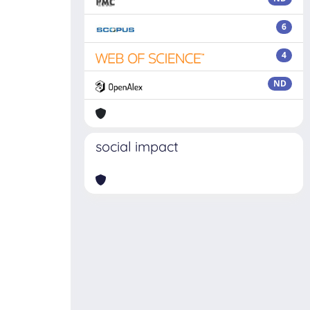
6
4
ND
social impact