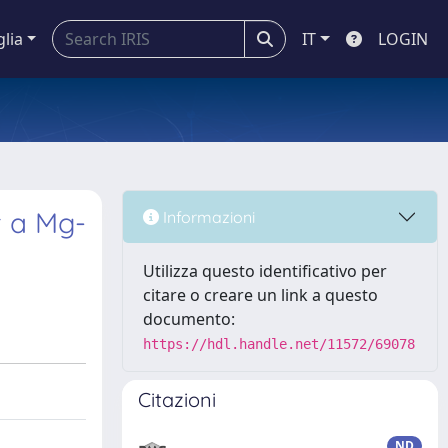
glia
IT
LOGIN
t a Mg-
Informazioni
Utilizza questo identificativo per
citare o creare un link a questo
documento:
https://hdl.handle.net/11572/69078
Citazioni
ND