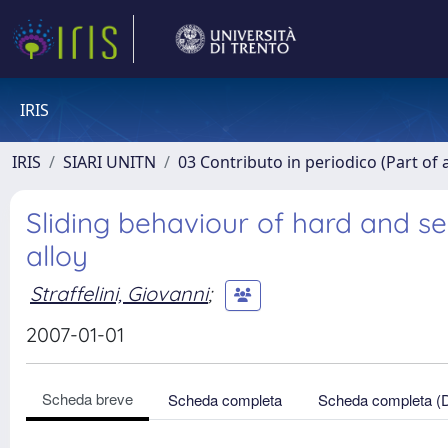
IRIS
IRIS
SIARI UNITN
03 Contributo in periodico (Part of 
Sliding behaviour of hard and se
alloy
Straffelini, Giovanni
;
2007-01-01
Scheda breve
Scheda completa
Scheda completa (