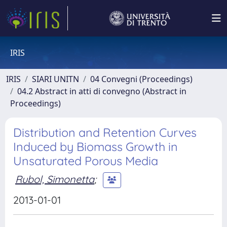
IRIS
IRIS
SIARI UNITN
04 Convegni (Proceedings)
04.2 Abstract in atti di convegno (Abstract in
Proceedings)
Distribution and Retention Curves
Induced by Biomass Growth in
Unsaturated Porous Media
Rubol, Simonetta
;
2013-01-01