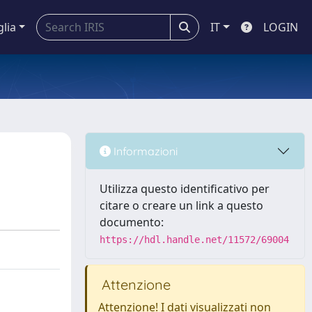
glia
IT
LOGIN
Informazioni
Utilizza questo identificativo per
citare o creare un link a questo
documento:
https://hdl.handle.net/11572/69004
Attenzione
Attenzione! I dati visualizzati non