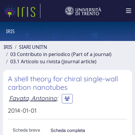
IRIS
IRIS
SIARI UNITN
03 Contributo in periodico (Part of a journal)
03.1 Articolo su rivista (Journal article)
A shell theory for chiral single-wall
carbon nanotubes
Favata, Antonino
;
2014-01-01
Scheda breve
Scheda completa