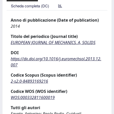
Scheda completa (DC)
Anno di pubblicazione (Date of publication)
2014
Titolo del periodico (Journal title)
EUROPEAN JOURNAL OF MECHANICS. A, SOLIDS
DOI
https://dx.doi.org/10.1016/j.euromechsol.2013.12.
007
Codice Scopus (Scopus identifier)
2-s2.0-84893169216
Codice WOS (WOS identifier)
WOS:000332811600019
Tutti gli autori
Favata, Antonino; Paolo Podio, Guidugli