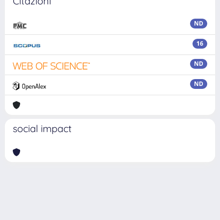
Citazioni
ND
16
ND
ND
social impact
Powered by
IRIS
-
about IRIS
-