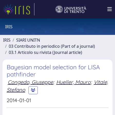
IRIS
IRIS
SIARI UNITN
03 Contributo in periodico (Part of a journal)
03.1 Articolo su rivista (Journal article)
Bayesian model selection for LISA
pathfinder
Congedo, Giuseppe
;
Hueller, Mauro
;
Vitale,
Stefano
2014-01-01