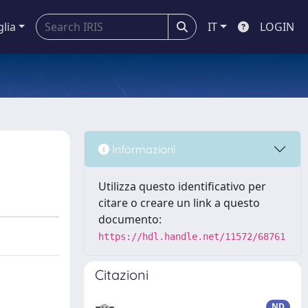
glia
IT
LOGIN
Informazioni
Utilizza questo identificativo per
citare o creare un link a questo
documento:
https://hdl.handle.net/11572/68761
Citazioni
ND