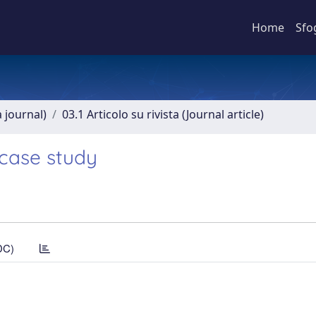
Home
Sfo
a journal)
03.1 Articolo su rivista (Journal article)
 case study
DC)