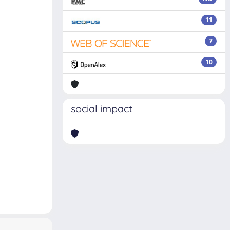
11
7
10
social impact