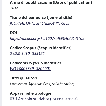
Anno di pubblicazione (Date of publication)
2014
Titolo del periodico (Journal title)
JOURNAL OF HIGH ENERGY PHYSICS
DOI
https://dx.doi.org/10.1007/JHEP04(2014)103
Codice Scopus (Scopus identifier)
2-s2.0-84901353122
Codice WOS (WOS identifier)
WOS:000334918800001
Tutti gli autori
Lazzizzera, Ignazio; Cms_collaboration,
Appare nelle tipologie:
03.1 Articolo su rivista (Journal article)