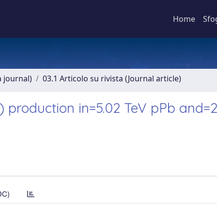
Home
Sfo
a journal)
03.1 Articolo su rivista (Journal article)
) production in=5.02 TeV pPb and=2
DC)