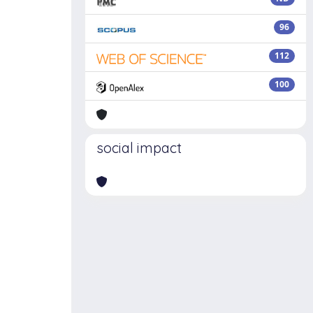
96
112
100
social impact