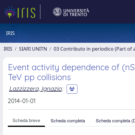
IRIS
IRIS
SIARI UNITN
03 Contributo in periodico (Part of 
Event activity dependence of (nS
TeV pp collisions
Lazzizzera, Ignazio
;
2014-01-01
Scheda breve
Scheda completa
Scheda completa (