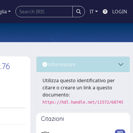
glia
IT
LOGIN
.76
Informazioni
Utilizza questo identificativo per
citare o creare un link a questo
documento:
https://hdl.handle.net/11572/68745
Citazioni
ND