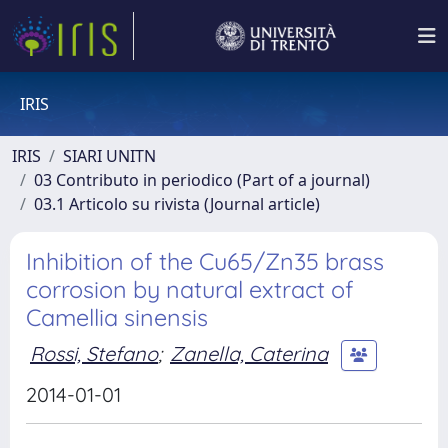
IRIS
IRIS
SIARI UNITN
03 Contributo in periodico (Part of a journal)
03.1 Articolo su rivista (Journal article)
Inhibition of the Cu65/Zn35 brass
corrosion by natural extract of
Camellia sinensis
Rossi, Stefano
;
Zanella, Caterina
2014-01-01